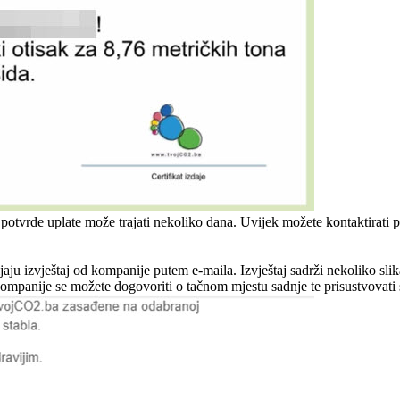
tvrde uplate može trajati nekoliko dana. Uvijek možete kontaktirati pre
ijaju izvještaj od kompanije putem e-maila. Izvještaj sadrži nekoliko sli
mpanije se možete dogovoriti o tačnom mjestu sadnje te prisustvovati 