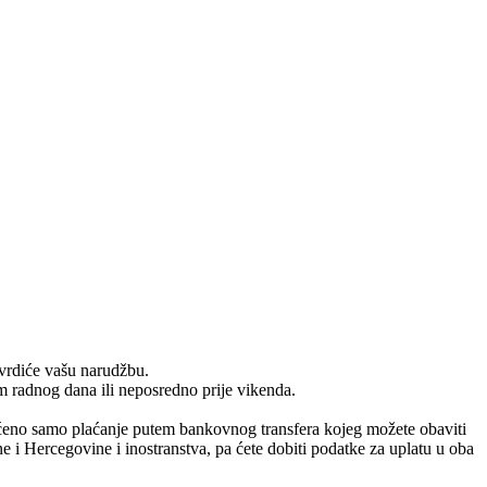
tvrdiće vašu narudžbu.
m radnog dana ili neposredno prije vikenda.
ućeno samo plaćanje putem bankovnog transfera kojeg možete obaviti
 i Hercegovine i inostranstva, pa ćete dobiti podatke za uplatu u oba