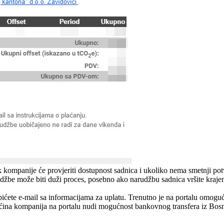
 kompanije će provjeriti dostupnost sadnica i ukoliko nema smetnji po
džbe može biti duži proces, posebno ako narudžbu sadnica vršite kraje
ićete e-mail sa informacijama za uplatu. Trenutno je na portalu omog
ećina kompanija na portalu nudi mogućnost bankovnog transfera iz Bosne