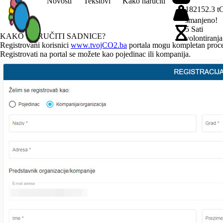
Novosti
Tekstovi
Kako naručiti
182152.3 t
smanjeno!
5 Sati
KAKO NARUČITI SADNICE?
volontiranja
Registrovani korisnici
www.tvojCO2.ba
portala mogu kompletan proces
Registrovati na portal se možete kao pojedinac ili kompanija.