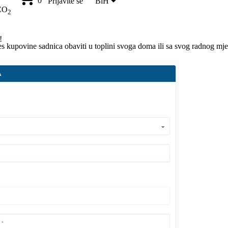
0
Prijavite se
BiH
CO
2
!
 kupovine sadnica obaviti u toplini svoga doma ili sa svog radnog mje