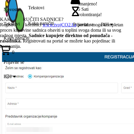
smanjeno!
Tekstovi
5 Sati
Novosti
volontiranja!
KAKO NARUČITI SADNICE?
Kako naručiti
Tekstovi
Prijavite se
BiH
Registrovani korisnici
www.tvojCO2.ba
portala mogu kompletan
proces kupovine sadnica obaviti u toplini svoga doma ili sa svog
radnog mjesta.
Sadnice kupujete direktno od ponuđača -
Kako naručiti
rasadnika.
Registrovati na portal se možete kao pojedinac ili
kompanija.
0
Prijavite se
BiH