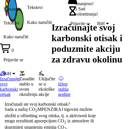
smanjeno!
Tekstovi
5 Sati
Novosti
volontiranja!
Kako naručiti
Tekstovi
Prijavite se
BiH
Izračunajte svoj
karbonski otisak i
Kako naručiti
poduzmite akciju
0
za zdravu okolinu
Prijavite se
BiH
Izračunajte
Zasadite
Uključite
svoj
stablo u
se u
Izbor
karbonski
svom
ekološke
stabla
otisak
okruženju
akcije
godine
Izračunali ste svoj karbonski otisak?
Sada u našoj CO
MPENZIRAJ trgovini možete
2
uložiti u offsetting svog otiska, tj. u aktivnosti koje
mogu rezultirati apsorpcijom CO
iz atmosfere ili
2
doprinijeti smanjenju emisija CO
.
2