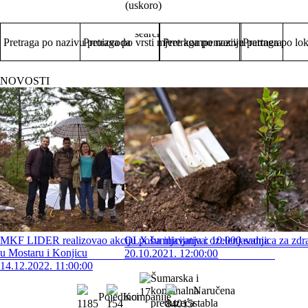
(uskoro)
search
Pretraga po nazivu proizvoda
Pretraga po vrsti mjere kompenzacije
Pretraga po nazivu partnera
Pretraga po lok
NOVOSTI
MKF LIDER realizovao akciju pošumljavanja i ozelenjavanja
OLX.ba inicijativa: 10.000 sadnica za zdr
u Mostaru i Konjicu
20.10.2021. 12:00:00
14.12.2022. 11:00:00
Šumarska i
komunalna
Naručena
17
Pojedinci
Kompanije
preduzeća
stabla
1185
154
84015