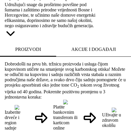
Udružujući snage da proširimo površine pod
šumama i zaštitimo prirodne vrijednosti Bosne i
Hercegovine, te učinimo naše domove energetski
efikasnima, doprinosimo ne samo našoj okolini,
nego osiguravamo i zdravlje budućih generacija.
PROIZVODI
AKCIJE I DOGAĐAJI
Dobrodošli na prvu bh. tržnicu proizvoda i usluga čijom
kupovinom utičete na smanjenje svog karbonskog otiska! Možete
se odlučiti na kupovinu i sadnju različitih vrsta stabala u raznim
područjima naše države, a svako drvo čiju sadnju pomognete će u
prosjeku apsorbirati oko jedne tone CO
tokom svog životnog
2
vijeka od 40 godina. Pokrenite pozitivnu promjenu u 3
jednostavna koraka:
Platite
Izaberite
bankovnim
Uživajte u
drveće i
transferom ili
zdravom
region
karticom
okolišu
sadnje
online