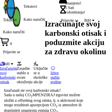
smanjeno!
Tekstovi
5 Sati
Novosti
volontiranja!
Kako naručiti
Tekstovi
Prijavite se
BiH
Izračunajte svoj
karbonski otisak i
Kako naručiti
poduzmite akciju
0
za zdravu okolinu
Prijavite se
BiH
Izračunajte
Zasadite
Uključite
svoj
stablo u
se u
Izbor
karbonski
svom
ekološke
stabla
otisak
okruženju
akcije
godine
Izračunali ste svoj karbonski otisak?
Sada u našoj CO
MPENZIRAJ trgovini možete
2
uložiti u offsetting svog otiska, tj. u aktivnosti koje
mogu rezultirati apsorpcijom CO
iz atmosfere ili
2
doprinijeti smanjenju emisija CO
.
2