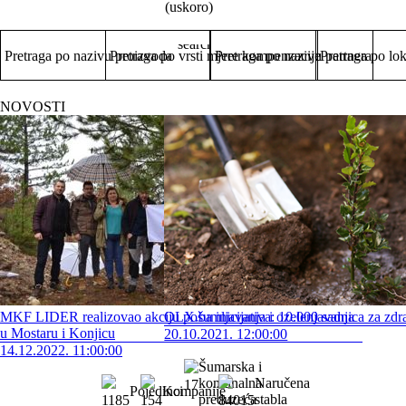
(uskoro)
search
Pretraga po nazivu proizvoda
Pretraga po vrsti mjere kompenzacije
Pretraga po nazivu partnera
Pretraga po lok
NOVOSTI
MKF LIDER realizovao akciju pošumljavanja i ozelenjavanja
OLX.ba inicijativa: 10.000 sadnica za zdr
u Mostaru i Konjicu
20.10.2021. 12:00:00
14.12.2022. 11:00:00
Šumarska i
komunalna
Naručena
17
Pojedinci
Kompanije
preduzeća
stabla
1185
154
84015